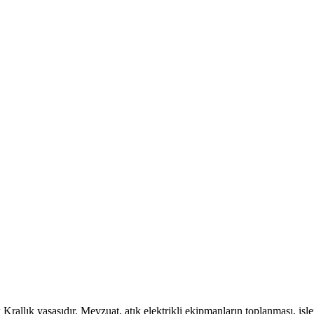
Krallık yasasıdır. Mevzuat, atık elektrikli ekipmanların toplanması, işl