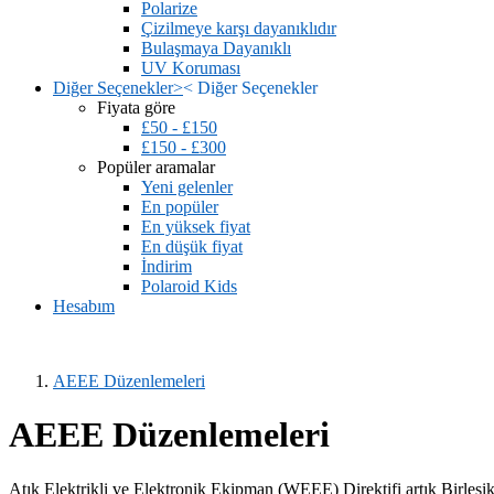
Polarize
Çizilmeye karşı dayanıklıdır
Bulaşmaya Dayanıklı
UV Koruması
Diğer Seçenekler
>
<
Diğer Seçenekler
Fiyata göre
£50 - £150
£150 - £300
Popüler aramalar
Yeni gelenler
En popüler
En yüksek fiyat
En düşük fiyat
İndirim
Polaroid Kids
Hesabım
AEEE Düzenlemeleri
AEEE Düzenlemeleri
Atık Elektrikli ve Elektronik Ekipman (WEEE) Direktifi artık Birleşik 