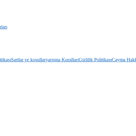
ları
itikası
Şartlar ve koşullar
yarışma Kuralları
Gizlilik Politikası
Cayma Hakkı 