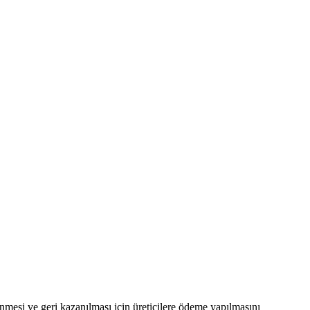
enmesi ve geri kazanılması için üreticilere ödeme yapılmasını