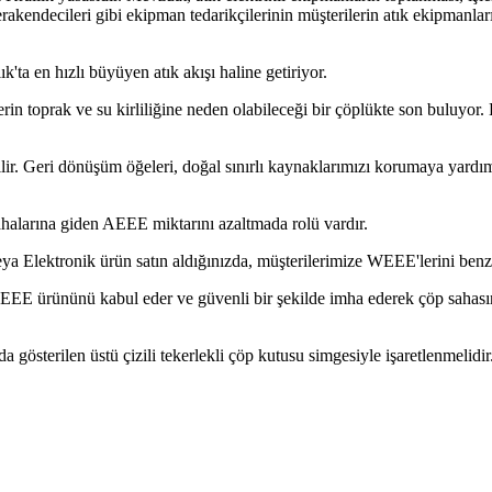
kendecileri gibi ekipman tedarikçilerinin müşterilerin atık ekipmanları
'ta en hızlı büyüyen atık akışı haline getiriyor.
erin toprak ve su kirliliğine neden olabileceği bir çöplükte son buluyor
bilir. Geri dönüşüm öğeleri, doğal sınırlı kaynaklarımızı korumaya yardım
ahalarına giden AEEE miktarını azaltmada rolü vardır.
ya Elektronik ürün satın aldığınızda, müşterilerimize WEEE'lerini benz
EEE ürününü kabul eder ve güvenli bir şekilde imha ederek çöp sahasına 
gösterilen üstü çizili tekerlekli çöp kutusu simgesiyle işaretlenmelidir