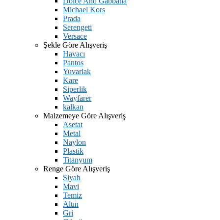
Dolce And Gabbana
Michael Kors
Prada
Serengeti
Versace
Şekle Göre Alışveriş
Havacı
Pantos
Yuvarlak
Kare
Siperlik
Wayfarer
kalkan
Malzemeye Göre Alışveriş
Asetat
Metal
Naylon
Plastik
Titanyum
Renge Göre Alışveriş
Siyah
Mavi
Temiz
Altın
Gri