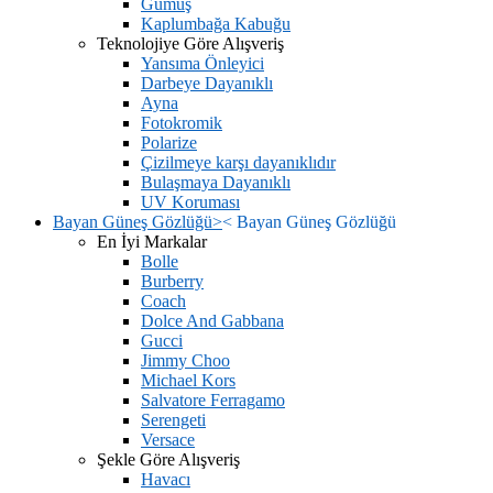
Gümüş
Kaplumbağa Kabuğu
Teknolojiye Göre Alışveriş
Yansıma Önleyici
Darbeye Dayanıklı
Ayna
Fotokromik
Polarize
Çizilmeye karşı dayanıklıdır
Bulaşmaya Dayanıklı
UV Koruması
Bayan Güneş Gözlüğü
>
<
Bayan Güneş Gözlüğü
En İyi Markalar
Bolle
Burberry
Coach
Dolce And Gabbana
Gucci
Jimmy Choo
Michael Kors
Salvatore Ferragamo
Serengeti
Versace
Şekle Göre Alışveriş
Havacı