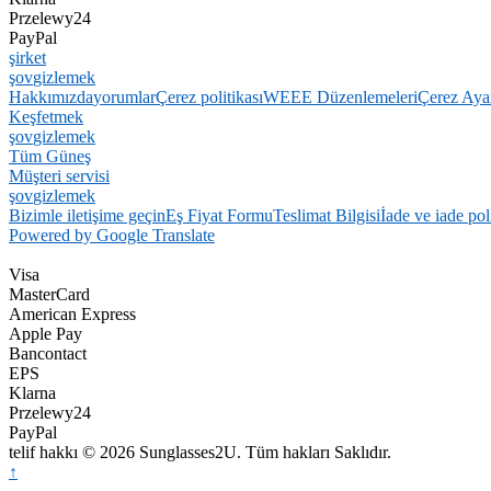
Przelewy24
PayPal
şirket
şov
gizlemek
Hakkımızda
yorumlar
Çerez politikası
WEEE Düzenlemeleri
Çerez Ayar
Keşfetmek
şov
gizlemek
Tüm Güneş
Müşteri servisi
şov
gizlemek
Bizimle iletişime geçin
Eş Fiyat Formu
Teslimat Bilgisi
İade ve iade pol
Powered by Google Translate
Visa
MasterCard
American Express
Apple Pay
Bancontact
EPS
Klarna
Przelewy24
PayPal
telif hakkı © 2026 Sunglasses2U. Tüm hakları Saklıdır.
↑