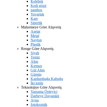
Kelebek
Kedi gözü
panthos
Yuvarlak
Kare
Siperlik
Malzemeye Göre Alışveriş
Asetat
Metal
Naylon
Plastik
Renge Göre Alışveriş
Siyah
Temiz
Altın
Kırmızı
Gül Altın
Gümüş
Kaplumbağa Kabuğu
İki tonlu
Teknolojiye Göre Alışveriş
Yansıma Önleyici
Darbeye Dayanıklı
Ayna
fotokromik