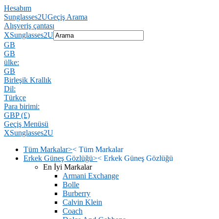
Hesabım
Sunglasses2U
Geçiş Arama
Alışveriş çantası
X
Sunglasses2U
GB
GB
ülke:
GB
Birleşik Krallık
Dil:
Türkçe
Para birimi:
GBP (£)
Geçiş Menüsü
X
Sunglasses2U
Tüm Markalar
>
<
Tüm Markalar
Erkek Güneş Gözlüğü
>
<
Erkek Güneş Gözlüğü
En İyi Markalar
Armani Exchange
Bolle
Burberry
Calvin Klein
Coach