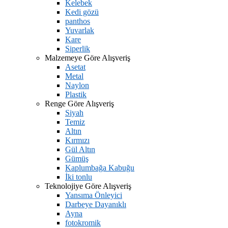
Kelebek
Kedi gözü
panthos
Yuvarlak
Kare
Siperlik
Malzemeye Göre Alışveriş
Asetat
Metal
Naylon
Plastik
Renge Göre Alışveriş
Siyah
Temiz
Altın
Kırmızı
Gül Altın
Gümüş
Kaplumbağa Kabuğu
İki tonlu
Teknolojiye Göre Alışveriş
Yansıma Önleyici
Darbeye Dayanıklı
Ayna
fotokromik