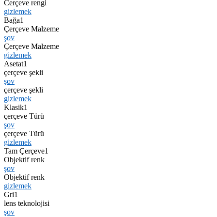
Cerçeve rengi
gizlemek
Bağa
1
Çerçeve Malzeme
şov
Çerçeve Malzeme
gizlemek
Asetat
1
çerçeve şekli
şov
çerçeve şekli
gizlemek
Klasik
1
çerçeve Türü
şov
çerçeve Türü
gizlemek
Tam Çerçeve
1
Objektif renk
şov
Objektif renk
gizlemek
Gri
1
lens teknolojisi
şov