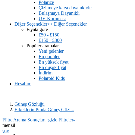
Polarize
Çizilmeye karşı dayanıklıdır
Bulaşmaya Dayanıklı
UV Koruması
Diğer Seçenekler
>
<
Diğer Seçenekler
Fiyata göre
£50 - £150
£150 - £300
Popüler aramalar
Yeni gelenler
En popüler
En yüksek fiyat
En düşük fiyat
İndirim
Polaroid Kids
Hesabım
Güneş Gözlüğü
Erkeklerin Prada Güneş Gözl...
Filtre Arama Sonuçları
+
gizle Filtreler
-
menzil
şov