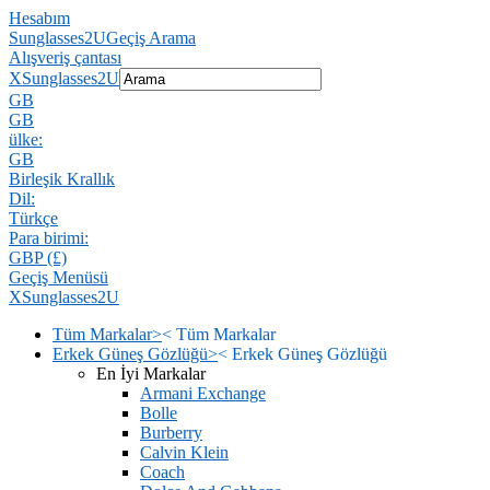
Hesabım
Sunglasses2U
Geçiş Arama
Alışveriş çantası
X
Sunglasses2U
GB
GB
ülke:
GB
Birleşik Krallık
Dil:
Türkçe
Para birimi:
GBP (£)
Geçiş Menüsü
X
Sunglasses2U
Tüm Markalar
>
<
Tüm Markalar
Erkek Güneş Gözlüğü
>
<
Erkek Güneş Gözlüğü
En İyi Markalar
Armani Exchange
Bolle
Burberry
Calvin Klein
Coach