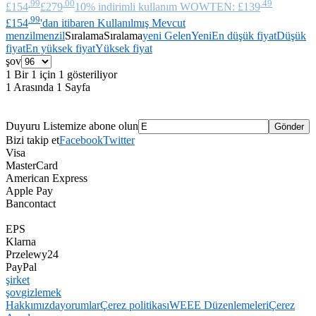
.99
.00
.49
£154
£279
10% indirimli kullanım WOWTEN: £139
.99
£154
'dan itibaren Kullanılmış Mevcut
menzil
menzil
Sıralama
Sıralama
yeni Gelen
Yeni
En düşük fiyat
Düşük
fiyat
En yüksek fiyat
Yüksek fiyat
şov
1 Bir 1 için 1 gösteriliyor
1 Arasında 1 Sayfa
Duyuru Listemize abone olun
Bizi takip et
Facebook
Twitter
Visa
MasterCard
American Express
Apple Pay
Bancontact
EPS
Klarna
Przelewy24
PayPal
şirket
şov
gizlemek
Hakkımızda
yorumlar
Çerez politikası
WEEE Düzenlemeleri
Çerez