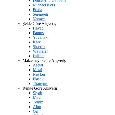
Dolce And Gabbana
Michael Kors
Prada
Serengeti
Versace
Şekle Göre Alışveriş
Havacı
Pantos
Yuvarlak
Kare
Siperlik
Wayfarer
kalkan
Malzemeye Göre Alışveriş
Asetat
Metal
Naylon
Plastik
Titanyum
Renge Göre Alışveriş
Siyah
Mavi
Temiz
Altın
Gri