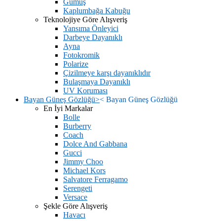
Gümüş
Kaplumbağa Kabuğu
Teknolojiye Göre Alışveriş
Yansıma Önleyici
Darbeye Dayanıklı
Ayna
Fotokromik
Polarize
Çizilmeye karşı dayanıklıdır
Bulaşmaya Dayanıklı
UV Koruması
Bayan Güneş Gözlüğü
>
<
Bayan Güneş Gözlüğü
En İyi Markalar
Bolle
Burberry
Coach
Dolce And Gabbana
Gucci
Jimmy Choo
Michael Kors
Salvatore Ferragamo
Serengeti
Versace
Şekle Göre Alışveriş
Havacı