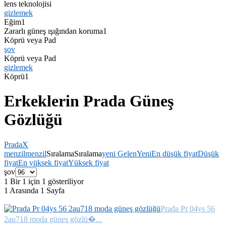
lens teknolojisi
gizlemek
Eğim
1
Zararlı güneş ışığından koruma
1
Köprü veya Pad
şov
Köprü veya Pad
gizlemek
Köprü
1
Erkeklerin Prada Güneş
Gözlüğü
Prada
X
menzil
menzil
Sıralama
Sıralama
yeni Gelen
Yeni
En düşük fiyat
Düşük
fiyat
En yüksek fiyat
Yüksek fiyat
şov
1 Bir 1 için 1 gösteriliyor
1 Arasında 1 Sayfa
Prada
Pr 04ys 56
2au718 moda güneş gözlü�...