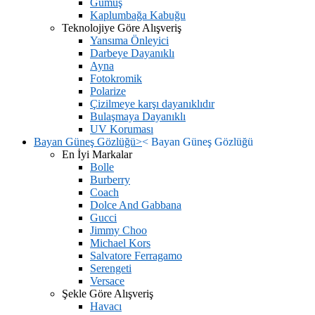
Gümüş
Kaplumbağa Kabuğu
Teknolojiye Göre Alışveriş
Yansıma Önleyici
Darbeye Dayanıklı
Ayna
Fotokromik
Polarize
Çizilmeye karşı dayanıklıdır
Bulaşmaya Dayanıklı
UV Koruması
Bayan Güneş Gözlüğü
>
<
Bayan Güneş Gözlüğü
En İyi Markalar
Bolle
Burberry
Coach
Dolce And Gabbana
Gucci
Jimmy Choo
Michael Kors
Salvatore Ferragamo
Serengeti
Versace
Şekle Göre Alışveriş
Havacı