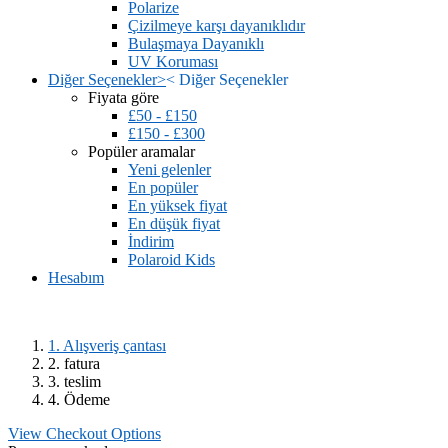
Polarize
Çizilmeye karşı dayanıklıdır
Bulaşmaya Dayanıklı
UV Koruması
Diğer Seçenekler
>
<
Diğer Seçenekler
Fiyata göre
£50 - £150
£150 - £300
Popüler aramalar
Yeni gelenler
En popüler
En yüksek fiyat
En düşük fiyat
İndirim
Polaroid Kids
Hesabım
1. Alışveriş çantası
2. fatura
3. teslim
4. Ödeme
View Checkout Options