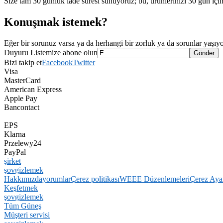
Size tam 30 günlük iade süresi sunuyoruz; bu, ürünlerinizi 30 gün için
Konuşmak istemek?
Eğer bir sorunuz varsa ya da herhangi bir zorluk ya da sorunlar yaşıy
Duyuru Listemize abone olun
Bizi takip et
Facebook
Twitter
Visa
MasterCard
American Express
Apple Pay
Bancontact
EPS
Klarna
Przelewy24
PayPal
şirket
şov
gizlemek
Hakkımızda
yorumlar
Çerez politikası
WEEE Düzenlemeleri
Çerez Ayar
Keşfetmek
şov
gizlemek
Tüm Güneş
Müşteri servisi