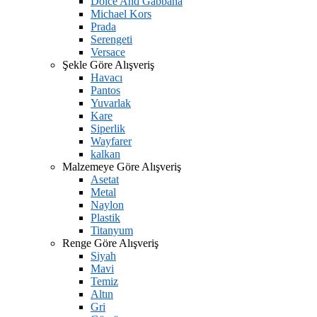
Dolce And Gabbana
Michael Kors
Prada
Serengeti
Versace
Şekle Göre Alışveriş
Havacı
Pantos
Yuvarlak
Kare
Siperlik
Wayfarer
kalkan
Malzemeye Göre Alışveriş
Asetat
Metal
Naylon
Plastik
Titanyum
Renge Göre Alışveriş
Siyah
Mavi
Temiz
Altın
Gri