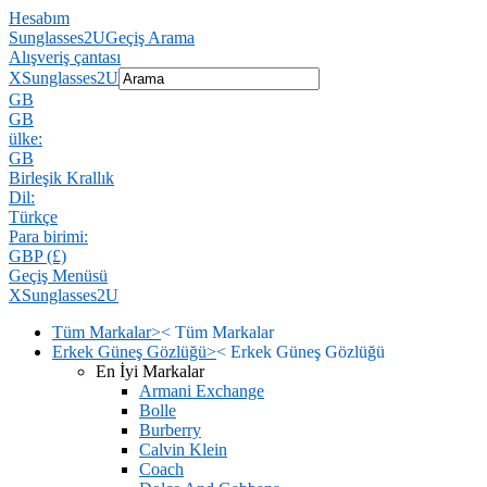
Hesabım
Sunglasses2U
Geçiş Arama
Alışveriş çantası
X
Sunglasses2U
GB
GB
ülke:
GB
Birleşik Krallık
Dil:
Türkçe
Para birimi:
GBP (£)
Geçiş Menüsü
X
Sunglasses2U
Tüm Markalar
>
<
Tüm Markalar
Erkek Güneş Gözlüğü
>
<
Erkek Güneş Gözlüğü
En İyi Markalar
Armani Exchange
Bolle
Burberry
Calvin Klein
Coach