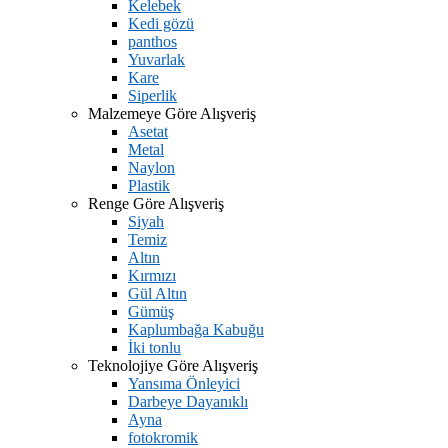
Kelebek
Kedi gözü
panthos
Yuvarlak
Kare
Siperlik
Malzemeye Göre Alışveriş
Asetat
Metal
Naylon
Plastik
Renge Göre Alışveriş
Siyah
Temiz
Altın
Kırmızı
Gül Altın
Gümüş
Kaplumbağa Kabuğu
İki tonlu
Teknolojiye Göre Alışveriş
Yansıma Önleyici
Darbeye Dayanıklı
Ayna
fotokromik