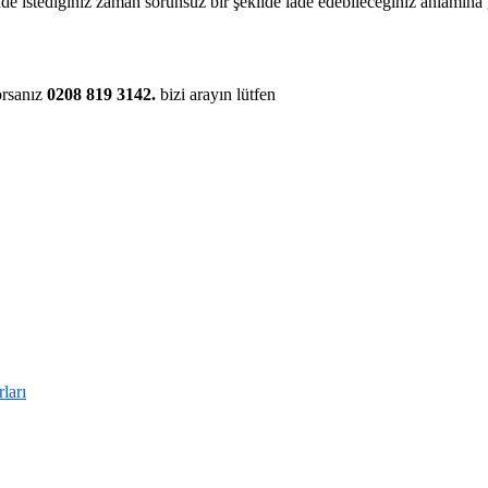
de istediğiniz zaman sorunsuz bir şekilde iade edebileceğiniz anlamına 
orsanız
0208 819 3142.
bizi arayın lütfen
ları