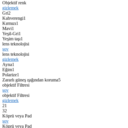
Objektif renk
gizlemek
Gri
2
Kahverengi
1
Kırmızı
1
Mavi
1
Yeşil-Gri
1
Yeşim taşı
1
lens teknolojisi
şov
lens teknolojisi
gizlemek
Ayna
1
Eğim
1
Polarize
1
Zararlı güneş ışığından koruma
5
objektif Filtresi
şov
objektif Filtresi
gizlemek
2
1
3
2
Köprü veya Pad
şov
Köprü veya Pad