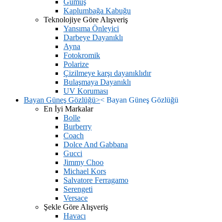
Gümüş
Kaplumbağa Kabuğu
Teknolojiye Göre Alışveriş
Yansıma Önleyici
Darbeye Dayanıklı
Ayna
Fotokromik
Polarize
Çizilmeye karşı dayanıklıdır
Bulaşmaya Dayanıklı
UV Koruması
Bayan Güneş Gözlüğü
>
<
Bayan Güneş Gözlüğü
En İyi Markalar
Bolle
Burberry
Coach
Dolce And Gabbana
Gucci
Jimmy Choo
Michael Kors
Salvatore Ferragamo
Serengeti
Versace
Şekle Göre Alışveriş
Havacı