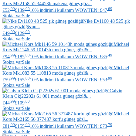
Kors
Mk2158 55 34453b makena güneş göz...
.99
.00
.69
£52
£139
10% indirimli kullanım WOWTEN: £47
Stokta var
Sale
Nike
Ev1160 48 525 şık
güneş gözlüğ&uu...
.99
.00
£49
£129
Stokta var
Sale
Michael
Kors
Mk1146 59 10143h moda güneş gözl&...
.99
.00
.49
£94
£185
10% indirimli kullanım WOWTEN: £85
Stokta var
Sale
Michael
Kors
Mk1083 55 110813 moda güneş gözl&...
.99
.00
.99
£59
£155
10% indirimli kullanım WOWTEN: £53
Stokta var
Sale
Calvin
Klein
Ckj22202s 61 001 moda güneş gözl&...
.99
.00
£44
£109
Stokta var
Sale
Michael
Kors
Mk2165 56 377487 korfu güneş gözl...
.99
.00
.79
£81
£155
10% indirimli kullanım WOWTEN: £73
Stokta var
Sale