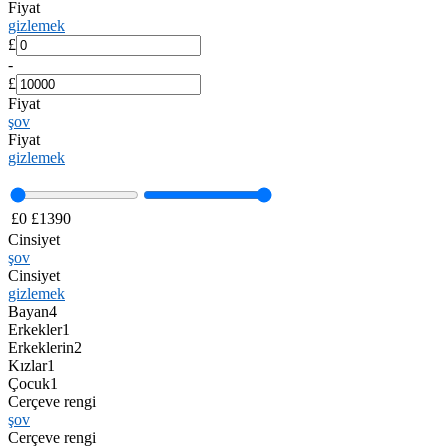
Fiyat
gizlemek
£
-
£
Fiyat
şov
Fiyat
gizlemek
£
0
£
1390
Cinsiyet
şov
Cinsiyet
gizlemek
Bayan
4
Erkekler
1
Erkeklerin
2
Kızlar
1
Çocuk
1
Cerçeve rengi
şov
Cerçeve rengi