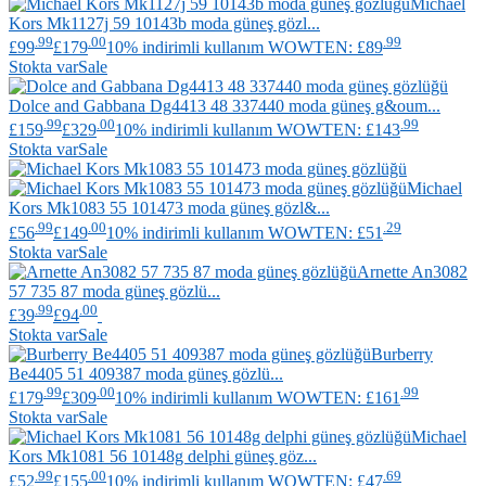
Michael
Kors
Mk1127j 59 10143b moda güneş gözl...
.99
.00
.99
£99
£179
10% indirimli kullanım WOWTEN: £89
Stokta var
Sale
Dolce and Gabbana
Dg4413 48 337440 moda güneş g&oum...
.99
.00
.99
£159
£329
10% indirimli kullanım WOWTEN: £143
Stokta var
Sale
Michael
Kors
Mk1083 55 101473 moda güneş gözl&...
.99
.00
.29
£56
£149
10% indirimli kullanım WOWTEN: £51
Stokta var
Sale
Arnette
An3082
57 735 87 moda güneş gözlü...
.99
.00
£39
£94
Stokta var
Sale
Burberry
Be4405 51 409387 moda güneş gözlü...
.99
.00
.99
£179
£309
10% indirimli kullanım WOWTEN: £161
Stokta var
Sale
Michael
Kors
Mk1081 56 10148g delphi güneş göz...
.99
.00
.69
£52
£155
10% indirimli kullanım WOWTEN: £47