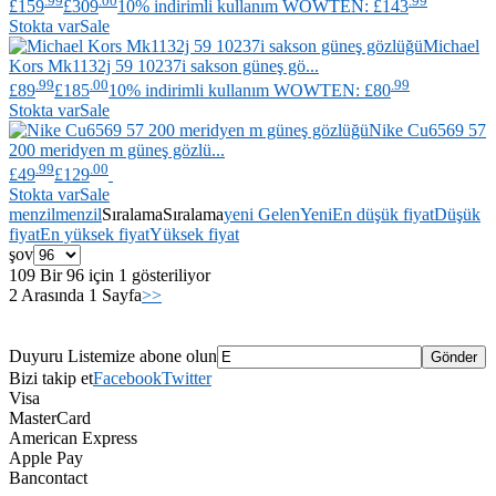
£159
£309
10% indirimli kullanım WOWTEN: £143
Stokta var
Sale
Michael
Kors
Mk1132j 59 10237i sakson güneş gö...
.99
.00
.99
£89
£185
10% indirimli kullanım WOWTEN: £80
Stokta var
Sale
Nike
Cu6569 57
200 meridyen m güneş gözlü...
.99
.00
£49
£129
Stokta var
Sale
menzil
menzil
Sıralama
Sıralama
yeni Gelen
Yeni
En düşük fiyat
Düşük
fiyat
En yüksek fiyat
Yüksek fiyat
şov
109 Bir 96 için 1 gösteriliyor
2 Arasında 1 Sayfa
>>
Duyuru Listemize abone olun
Bizi takip et
Facebook
Twitter
Visa
MasterCard
American Express
Apple Pay
Bancontact