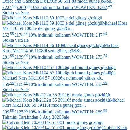
Dolce and Gabbana
Dg4399f 56 501 8g moda güneş g&ou...
.99
.00
.49
£224
£269
10% indirimli kullanım WOWTEN: £202
Stokta var
Sale
Michael Kors
Mk1110 59 1003 e del güneş gözl&u...
.99
.00
.69
£52
£174
10% indirimli kullanım WOWTEN: £47
Stokta var
Sale
Michael
Kors
Mk1114 56 11089l seul güneş gözl&...
.99
.00
.79
£81
£139
10% indirimli kullanım WOWTEN: £73
Stokta var
Sale
Michael Kors
Mk1104 57 10026g richmond güneş gö...
.99
.00
.99
£59
£165
10% indirimli kullanım WOWTEN: £53
Stokta var
Sale
Michael
Kors
Mk2132u 55 39116f moda güneş gözl...
.99
.00
.99
£99
£125
10% indirimli kullanım WOWTEN: £89
Tahmini Tarafından 8 Aug 2026
Sale
Calvin Klein