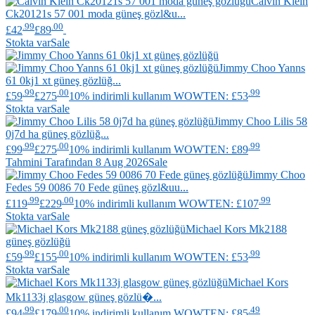
Calvin Klein
Ck20121s 57 001 moda güneş gözl&u...
.99
.00
£42
£89
Stokta var
Sale
Jimmy Choo
Yanns
61 0kj1 xt güneş gözlüğ...
.99
.00
.99
£59
£275
10% indirimli kullanım WOWTEN: £53
Stokta var
Sale
Jimmy Choo
Lilis 58
0j7d ha güneş gözlüğ...
.99
.00
.99
£99
£275
10% indirimli kullanım WOWTEN: £89
Tahmini Tarafından 8 Aug 2026
Sale
Jimmy Choo
Fedes 59 0086 70 Fede güneş gözl&uu...
.99
.00
.99
£119
£229
10% indirimli kullanım WOWTEN: £107
Stokta var
Sale
Michael Kors
Mk2188
güneş gözlüğü
.99
.00
.99
£59
£155
10% indirimli kullanım WOWTEN: £53
Stokta var
Sale
Michael Kors
Mk1133j glasgow güneş gözlü�...
.99
.00
.49
£94
£179
10% indirimli kullanım WOWTEN: £85