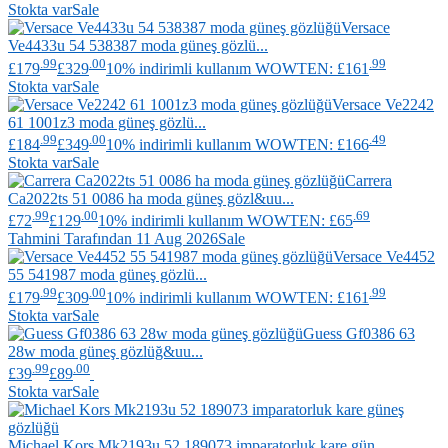
Stokta var
Sale
Versace
Ve4433u 54 538387 moda güneş gözlü...
.99
.00
.99
£179
£329
10% indirimli kullanım WOWTEN: £161
Stokta var
Sale
Versace
Ve2242
61 1001z3 moda güneş gözlü...
.99
.00
.49
£184
£349
10% indirimli kullanım WOWTEN: £166
Stokta var
Sale
Carrera
Ca2022ts 51 0086 ha moda güneş gözl&uu...
.99
.00
.69
£72
£129
10% indirimli kullanım WOWTEN: £65
Tahmini Tarafından 11 Aug 2026
Sale
Versace
Ve4452
55 541987 moda güneş gözlü...
.99
.00
.99
£179
£309
10% indirimli kullanım WOWTEN: £161
Stokta var
Sale
Guess
Gf0386 63
28w moda güneş gözlüğ&uu...
.99
.00
£39
£89
Stokta var
Sale
Michael Kors
Mk2193u 52 189073 imparatorluk kare gün...