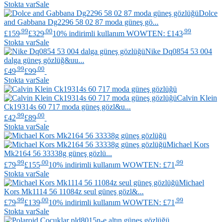
Stokta var
Sale
Dolce
and Gabbana
Dg2296 58 02 87 moda güneş gö...
.99
.00
.99
£159
£329
10% indirimli kullanım WOWTEN: £143
Stokta var
Sale
Nike
Dq0854 53 004
dalga güneş gözlüğ&uu...
.99
.00
£49
£99
Stokta var
Sale
Calvin Klein
Ck19314s 60 717 moda güneş gözl&u...
.99
.00
£42
£89
Stokta var
Sale
Michael Kors
Mk2164 56 33338g güneş gözlü...
.99
.00
.99
£79
£155
10% indirimli kullanım WOWTEN: £71
Stokta var
Sale
Michael
Kors
Mk1114 56 11084z seul güneş gözl&...
.99
.00
.99
£79
£139
10% indirimli kullanım WOWTEN: £71
Stokta var
Sale