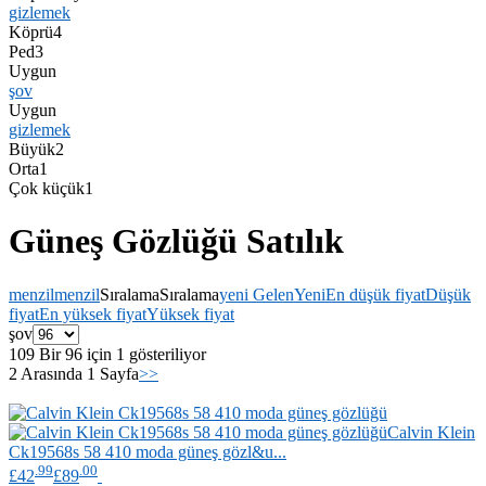
gizlemek
Köprü
4
Ped
3
Uygun
şov
Uygun
gizlemek
Büyük
2
Orta
1
Çok küçük
1
Güneş Gözlüğü Satılık
menzil
menzil
Sıralama
Sıralama
yeni Gelen
Yeni
En düşük fiyat
Düşük
fiyat
En yüksek fiyat
Yüksek fiyat
şov
109 Bir 96 için 1 gösteriliyor
2 Arasında 1 Sayfa
>>
Calvin Klein
Ck19568s 58 410 moda güneş gözl&u...
.99
.00
£42
£89