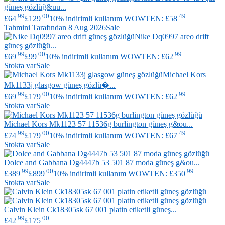
güneş gözlüğ&uu...
.99
.00
.49
£64
£129
10% indirimli kullanım WOWTEN: £58
Tahmini Tarafından 8 Aug 2026
Sale
Nike
Dq0997 areo drift
güneş gözlüğü...
.99
.00
.99
£69
£99
10% indirimli kullanım WOWTEN: £62
Stokta var
Sale
Michael Kors
Mk1133j glasgow güneş gözlü�...
.99
.00
.99
£69
£179
10% indirimli kullanım WOWTEN: £62
Stokta var
Sale
Michael Kors
Mk1123 57 11536g burlington güneş g&ou...
.99
.00
.49
£74
£179
10% indirimli kullanım WOWTEN: £67
Stokta var
Sale
Dolce and Gabbana
Dg4447b 53 501 87 moda güneş g&ou...
.99
.00
.99
£389
£899
10% indirimli kullanım WOWTEN: £350
Stokta var
Sale
Calvin Klein
Ck18305sk 67 001 platin etiketli güneş...
.99
.00
£42
£175