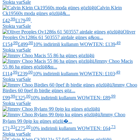
Stokta var
Sale
Calvin Klein
Ck19560s moda güneş gözlüğ&...
.99
.00
£42
£179
Stokta var
Sale
Oliver
Peoples
Ov1286s 61 503557 airdale güneş g&ou...
.99
.00
.49
£154
£499
10% indirimli kullanım WOWTEN: £139
Stokta var
Sale
Jimmy Choo
Macis
55 86 ha güneş gözlüğ&u...
.99
.00
.49
£114
£239
10% indirimli kullanım WOWTEN: £103
Stokta var
Sale
Jimmy Choo
Birdies 60 0pef ib birdie güneş göz...
.99
.00
.99
£99
£325
10% indirimli kullanım WOWTEN: £89
Stokta var
Sale
Jimmy Choo
Rylans 99 0pjp ku güneş gözlü�...
.93
.00
.73
£71
£275
10% indirimli kullanım WOWTEN: £64
Stokta var
Sale