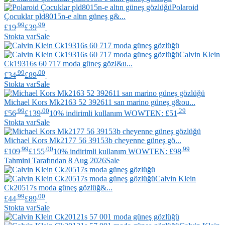
Polaroid
Çocuklar pld8015n-e altın güneş g&...
.99
.99
£19
£39
Stokta var
Sale
Calvin Klein
Ck19316s 60 717 moda güneş gözl&u...
.99
.00
£34
£89
Stokta var
Sale
Michael Kors
Mk2163 52 392611 san marino güneş g&ou...
.99
.00
.29
£56
£139
10% indirimli kullanım WOWTEN: £51
Stokta var
Sale
Michael Kors
Mk2177 56 39153b cheyenne güneş gö...
.99
.00
.99
£109
£155
10% indirimli kullanım WOWTEN: £98
Tahmini Tarafından 8 Aug 2026
Sale
Calvin Klein
Ck20517s moda güneş gözlüğ&...
.99
.00
£44
£89
Stokta var
Sale