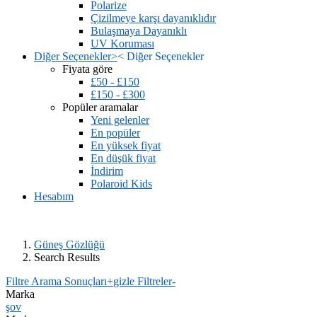
Polarize
Çizilmeye karşı dayanıklıdır
Bulaşmaya Dayanıklı
UV Koruması
Diğer Seçenekler
>
<
Diğer Seçenekler
Fiyata göre
£50 - £150
£150 - £300
Popüler aramalar
Yeni gelenler
En popüler
En yüksek fiyat
En düşük fiyat
İndirim
Polaroid Kids
Hesabım
Güneş Gözlüğü
Search Results
Filtre Arama Sonuçları
+
gizle Filtreler
-
Marka
şov