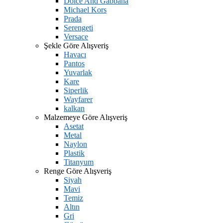
Dolce And Gabbana
Michael Kors
Prada
Serengeti
Versace
Şekle Göre Alışveriş
Havacı
Pantos
Yuvarlak
Kare
Siperlik
Wayfarer
kalkan
Malzemeye Göre Alışveriş
Asetat
Metal
Naylon
Plastik
Titanyum
Renge Göre Alışveriş
Siyah
Mavi
Temiz
Altın
Gri