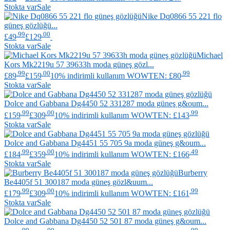
Stokta var
Sale
Nike
Dq0866 55 221 flo
güneş gözlüğü...
.99
.00
£49
£129
Stokta var
Sale
Michael
Kors
Mk2219u 57 39633h moda güneş gözl...
.99
.00
.99
£89
£159
10% indirimli kullanım WOWTEN: £80
Stokta var
Sale
Dolce and Gabbana
Dg4450 52 331287 moda güneş g&oum...
.99
.00
.99
£159
£309
10% indirimli kullanım WOWTEN: £143
Stokta var
Sale
Dolce and Gabbana
Dg4451 55 705 9a moda güneş g&oum...
.99
.00
.49
£184
£359
10% indirimli kullanım WOWTEN: £166
Stokta var
Sale
Burberry
Be4405f 51 300187 moda güneş gözl&uum...
.99
.00
.99
£179
£309
10% indirimli kullanım WOWTEN: £161
Stokta var
Sale
Dolce and Gabbana
Dg4450 52 501 87 moda güneş g&oum...
.99
.00
.99