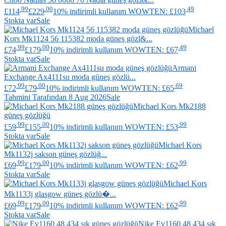
.99
.00
.49
£114
£229
10% indirimli kullanım WOWTEN: £103
Stokta var
Sale
Michael
Kors
Mk1124 56 115382 moda güneş gözl&...
.99
.00
.49
£74
£179
10% indirimli kullanım WOWTEN: £67
Stokta var
Sale
Armani
Exchange
Ax4111su moda güneş gözlü...
.99
.00
.69
£72
£79
10% indirimli kullanım WOWTEN: £65
Tahmini Tarafından 8 Aug 2026
Sale
Michael Kors
Mk2188
güneş gözlüğü
.99
.00
.99
£59
£155
10% indirimli kullanım WOWTEN: £53
Stokta var
Sale
Michael Kors
Mk1132j sakson güneş gözlüğ...
.99
.00
.99
£69
£179
10% indirimli kullanım WOWTEN: £62
Stokta var
Sale
Michael Kors
Mk1133j glasgow güneş gözlü�...
.99
.00
.99
£69
£179
10% indirimli kullanım WOWTEN: £62
Stokta var
Sale
Nike
Ev1160 48 434 şık