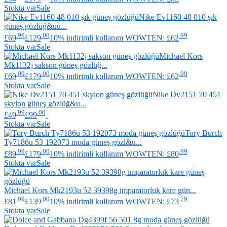
Stokta var
Sale
Nike
Ev1160 48 010 şık
güneş gözlüğ&uu...
.99
.00
.99
£69
£129
10% indirimli kullanım WOWTEN: £62
Stokta var
Sale
Michael Kors
Mk1132j sakson güneş gözlüğ...
.99
.00
.99
£69
£179
10% indirimli kullanım WOWTEN: £62
Stokta var
Sale
Nike
Dv2151 70 451
skylon güneş gözlüğ&u...
.99
.00
£49
£99
Stokta var
Sale
Tory Burch
Ty7186u 53 192073 moda güneş gözl&u...
.99
.00
.99
£89
£179
10% indirimli kullanım WOWTEN: £80
Stokta var
Sale
Michael Kors
Mk2193u 52 39398g imparatorluk kare gün...
.99
.00
.79
£81
£139
10% indirimli kullanım WOWTEN: £73
Stokta var
Sale