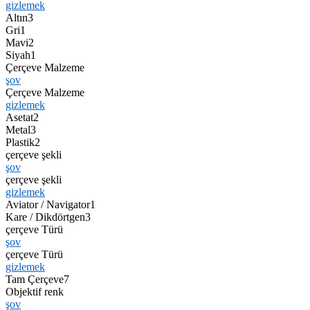
gizlemek
Altın
3
Gri
1
Mavi
2
Siyah
1
Çerçeve Malzeme
şov
Çerçeve Malzeme
gizlemek
Asetat
2
Metal
3
Plastik
2
çerçeve şekli
şov
çerçeve şekli
gizlemek
Aviator / Navigator
1
Kare / Dikdörtgen
3
çerçeve Türü
şov
çerçeve Türü
gizlemek
Tam Çerçeve
7
Objektif renk
şov