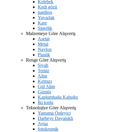
Kelebek
Kedi gözü
panthos
Yuvarlak
Kare
Siperlik
Malzemeye Göre Alışveriş
Asetat
Metal
Naylon
Plastik
Renge Göre Alışveriş
Siyah
Temiz
Altın
Kırmızı
Gül Altın
Gümüş
Kaplumbağa Kabuğu
İki tonlu
Teknolojiye Göre Alışveriş
Yansıma Önleyici
Darbeye Dayanıklı
Ayna
fotokromik