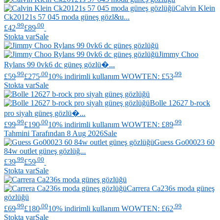
Calvin Klein
Ck20121s 57 045 moda güneş gözl&u...
.99
.00
£42
£89
Stokta var
Sale
Jimmy Choo
Rylans 99 0vk6 dc güneş gözlü�...
.99
.00
.99
£59
£275
10% indirimli kullanım WOWTEN: £53
Stokta var
Sale
Bolle
12627 b-rock
pro siyah güneş gözlü�...
.99
.00
.99
£99
£190
10% indirimli kullanım WOWTEN: £89
Tahmini Tarafından 8 Aug 2026
Sale
Guess
Go00023 60
84w outlet güneş gözlüğ...
.99
.00
£39
£59
Stokta var
Sale
Carrera
Ca236s moda güneş
gözlüğü
.99
.00
.99
£69
£180
10% indirimli kullanım WOWTEN: £62
Stokta var
Sale