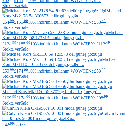
£52
£145
10% indirimli kullanım WOWTEN: £47
Stokta var
Sale
Michael
Kors
Mk2178 54 300673 tellür güneş g&o...
.99
.00
.49
£64
£155
10% indirimli kullanım WOWTEN: £58
Stokta var
Sale
Michael
Kors
Mk1128j 58 123313 moda güneş gözl...
.99
.00
.49
£124
£185
10% indirimli kullanım WOWTEN: £112
Stokta var
Sale
Michael
Kors
Mk1110 59 120573 del güneş gözl&u...
.99
.00
.99
£59
£174
10% indirimli kullanım WOWTEN: £53
Stokta var
Sale
Michael Kors
Mk2166 56 37056g burbank güneş gö...
.99
.00
.99
£109
£174
10% indirimli kullanım WOWTEN: £98
Stokta var
Sale
Calvin Klein
Ck19567s 56 001 moda güneş gözl&u...
.99
.00
£42
£89