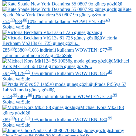
Kate
Spade New York
Deandrea 55 0807 9o güneş g&oum...
.99
.00
.49
£54
£89
10% indirimli kullanım WOWTEN: £49
Stokta var
Sale
Victoria
Beckham
Vb213s 61 725 güneş gözlü...
.99
.00
.39
£85
£380
10% indirimli kullanım WOWTEN: £77
Tahmini Tarafından 8 Aug 2026
Sale
Michael
Kors
Mk1124 56 10056g moda güneş gözl&...
.99
.00
.49
£94
£179
10% indirimli kullanım WOWTEN: £85
Stokta var
Sale
Prada
Pr55ys 57
1ab5s0 moda güneş gözlüğ...
.99
.00
.99
£149
£405
10% indirimli kullanım WOWTEN: £134
Stokta var
Sale
Michael Kors
Mk2188
güneş gözlüğü
.99
.00
.99
£89
£155
10% indirimli kullanım WOWTEN: £80
Stokta var
Sale
Jimmy
Choo
Nadias 56 0086 70 Nadia güneş gözl&...