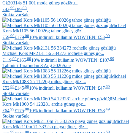
Ck20314s 51 001 moda güneş gözl&u...
.99
.00
£42
£89
Stokta var
Sale
Michael
Kors
Mk1105 56 10026g tahoe güneş gözl...
.99
.00
.99
£59
£179
10% indirimli kullanım WOWTEN: £53
Stokta var
Sale
Michael Kors
Mk2131 56 334273 rochelle güneş gö...
.99
.00
.99
£119
£165
10% indirimli kullanım WOWTEN: £107
Tahmini Tarafından 8 Aug 2026
Sale
Michael
Kors
Mk1083 55 11226g milos güneş gözl...
.99
.00
.69
£52
£145
10% indirimli kullanım WOWTEN: £47
Stokta var
Sale
Michael
Kors
Mk1060 54 123281 archie güneş göz...
.99
.00
.49
£64
£175
10% indirimli kullanım WOWTEN: £58
Stokta var
Sale
Michael
Kors
Mk2110m 71 3332sb playa güneş göz...
.99
.00
.69