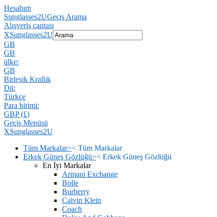
Hesabım
Sunglasses2U
Geçiş Arama
Alışveriş çantası
X
Sunglasses2U
GB
GB
ülke:
GB
Birleşik Krallık
Dil:
Türkçe
Para birimi:
GBP (£)
Geçiş Menüsü
X
Sunglasses2U
Tüm Markalar
>
<
Tüm Markalar
Erkek Güneş Gözlüğü
>
<
Erkek Güneş Gözlüğü
En İyi Markalar
Armani Exchange
Bolle
Burberry
Calvin Klein
Coach