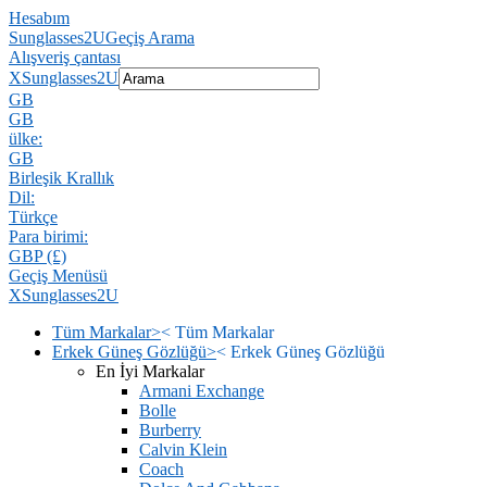
Hesabım
Sunglasses2U
Geçiş Arama
Alışveriş çantası
X
Sunglasses2U
GB
GB
ülke:
GB
Birleşik Krallık
Dil:
Türkçe
Para birimi:
GBP (£)
Geçiş Menüsü
X
Sunglasses2U
Tüm Markalar
>
<
Tüm Markalar
Erkek Güneş Gözlüğü
>
<
Erkek Güneş Gözlüğü
En İyi Markalar
Armani Exchange
Bolle
Burberry
Calvin Klein
Coach