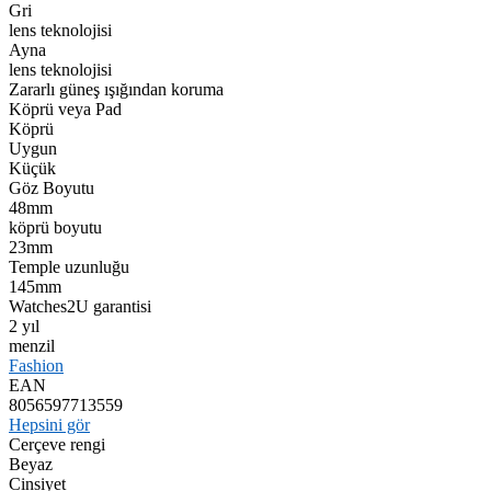
Gri
lens teknolojisi
Ayna
lens teknolojisi
Zararlı güneş ışığından koruma
Köprü veya Pad
Köprü
Uygun
Küçük
Göz Boyutu
48mm
köprü boyutu
23mm
Temple uzunluğu
145mm
Watches2U garantisi
2 yıl
menzil
Fashion
EAN
8056597713559
Hepsini gör
Cerçeve rengi
Beyaz
Cinsiyet