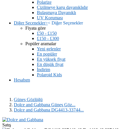
Polarize
Çizilmeye karşı dayanıklıdır
Bulaşmaya Dayanıklı
UV Koruması
Diğer Seçenekler
>
<
Diğer Seçenekler
Fiyata göre
£50 - £150
£150 - £300
Popüler aramalar
Yeni gelenler
En popüler
En yüksek fiyat
En düşük fiyat
İndirim
Polaroid Kids
Hesabım
Güneş Gözlüğü
Dolce and Gabbana Güneş Göz...
Dolce and Gabbana DG4413-33744...
Satış