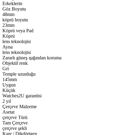
Erkeklerin
Göz Boyutu
48mm
köprü boyutu
23mm
Köprü veya Pad
Köprü
lens teknolojisi
Ayna
lens teknolojisi
Zararlı güneş ışığından koruma
Objektif renk
Gri
Temple uzunluğu
145mm
Uygun
Küçük
Watches2U garantisi
2 yıl
Çerçeve Malzeme
Asetat
çerçeve Türü
Tam Çerçeve
çerçeve şekli
Kare / Dikdörtgen