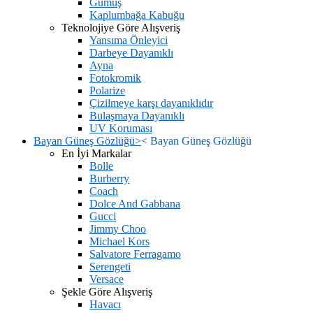
Gümüş
Kaplumbağa Kabuğu
Teknolojiye Göre Alışveriş
Yansıma Önleyici
Darbeye Dayanıklı
Ayna
Fotokromik
Polarize
Çizilmeye karşı dayanıklıdır
Bulaşmaya Dayanıklı
UV Koruması
Bayan Güneş Gözlüğü
>
<
Bayan Güneş Gözlüğü
En İyi Markalar
Bolle
Burberry
Coach
Dolce And Gabbana
Gucci
Jimmy Choo
Michael Kors
Salvatore Ferragamo
Serengeti
Versace
Şekle Göre Alışveriş
Havacı