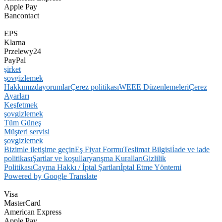
Apple Pay
Bancontact
EPS
Klarna
Przelewy24
PayPal
şirket
şov
gizlemek
Hakkımızda
yorumlar
Çerez politikası
WEEE Düzenlemeleri
Çerez
Ayarları
Keşfetmek
şov
gizlemek
Tüm Güneş
Müşteri servisi
şov
gizlemek
Bizimle iletişime geçin
Eş Fiyat Formu
Teslimat Bilgisi
İade ve iade
politikası
Şartlar ve koşullar
yarışma Kuralları
Gizlilik
Politikası
Cayma Hakkı / İptal Şartları
İptal Etme Yöntemi
Powered by Google Translate
Visa
MasterCard
American Express
Apple Pay