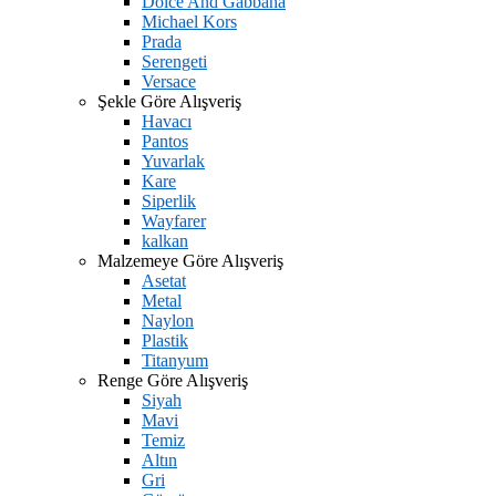
Dolce And Gabbana
Michael Kors
Prada
Serengeti
Versace
Şekle Göre Alışveriş
Havacı
Pantos
Yuvarlak
Kare
Siperlik
Wayfarer
kalkan
Malzemeye Göre Alışveriş
Asetat
Metal
Naylon
Plastik
Titanyum
Renge Göre Alışveriş
Siyah
Mavi
Temiz
Altın
Gri