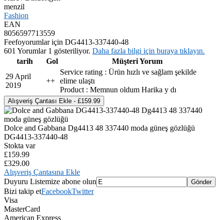
menzil
Fashion
EAN
8056597713559
Feefo
yorumlar için DG4413-337440-48
601 Yorumlar 1 gösteriliyor.
Daha fazla bilgi için buraya tıklayın.
tarih
Gol
Müşteri Yorum
Service rating : Ürün hızlı ve sağlam şekilde
29 April
+
+
elime ulaştı
2019
Product : Memnun oldum Harika y dı
Dolce and Gabbana Dg4413 48 337440 moda güneş gözlüğü
DG4413-337440-48
Stokta var
£159.99
£329.00
Alışveriş Çantasına Ekle
Duyuru Listemize abone olun
Bizi takip et
Facebook
Twitter
Visa
MasterCard
American Express