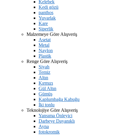
Kelebek
Kedi gözü
panthos
Yuvarlak
Kare
Siperlik
Malzemeye Göre Alışveriş
Asetat
Metal
Naylon
Plastik
Renge Göre Alışveriş
Siyah
Temiz
Altın
Kırmızı
Gül Altın
Gümüş
Kaplumbağa Kabuğu
İki tonlu
Teknolojiye Göre Alışveriş
Yansıma Önleyici
Darbeye Dayanıklı
Ayna
fotokromik