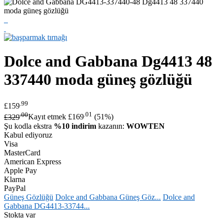
Dolce and Gabbana
Dg4413 48
337440 moda güneş gözlüğü
.99
£159
.00
.01
£329
Kayıt etmek £169
(51%)
Şu kodla ekstra
%10 indirim
kazanın:
WOWTEN
Kabul ediyoruz
Visa
MasterCard
American Express
Apple Pay
Klarna
PayPal
Güneş Gözlüğü
Dolce and Gabbana Güneş Göz...
Dolce and
Gabbana DG4413-33744...
Stokta var