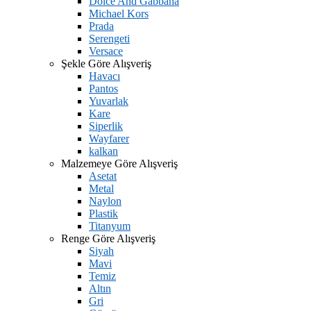
Dolce And Gabbana
Michael Kors
Prada
Serengeti
Versace
Şekle Göre Alışveriş
Havacı
Pantos
Yuvarlak
Kare
Siperlik
Wayfarer
kalkan
Malzemeye Göre Alışveriş
Asetat
Metal
Naylon
Plastik
Titanyum
Renge Göre Alışveriş
Siyah
Mavi
Temiz
Altın
Gri