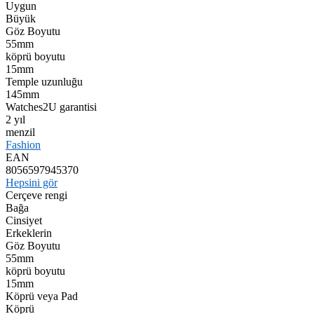
Uygun
Büyük
Göz Boyutu
55mm
köprü boyutu
15mm
Temple uzunluğu
145mm
Watches2U garantisi
2 yıl
menzil
Fashion
EAN
8056597945370
Hepsini gör
Cerçeve rengi
Bağa
Cinsiyet
Erkeklerin
Göz Boyutu
55mm
köprü boyutu
15mm
Köprü veya Pad
Köprü