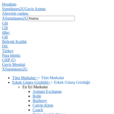
Hesabım
Sunglasses2U
Geçiş Arama
Alışveriş çantası
X
Sunglasses2U
GB
GB
ülke:
GB
Birleşik Krallık
Dil:
Türkçe
Para birimi:
GBP (£)
Geçiş Menüsü
X
Sunglasses2U
Tüm Markalar
>
<
Tüm Markalar
Erkek Güneş Gözlüğü
>
<
Erkek Güneş Gözlüğü
En İyi Markalar
Armani Exchange
Bolle
Burberry
Calvin Klein
Coach