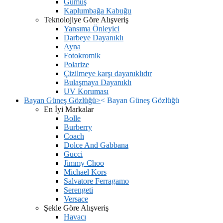
Gümüş
Kaplumbağa Kabuğu
Teknolojiye Göre Alışveriş
Yansıma Önleyici
Darbeye Dayanıklı
Ayna
Fotokromik
Polarize
Çizilmeye karşı dayanıklıdır
Bulaşmaya Dayanıklı
UV Koruması
Bayan Güneş Gözlüğü
>
<
Bayan Güneş Gözlüğü
En İyi Markalar
Bolle
Burberry
Coach
Dolce And Gabbana
Gucci
Jimmy Choo
Michael Kors
Salvatore Ferragamo
Serengeti
Versace
Şekle Göre Alışveriş
Havacı