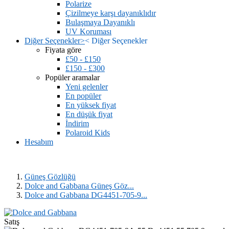
Polarize
Çizilmeye karşı dayanıklıdır
Bulaşmaya Dayanıklı
UV Koruması
Diğer Seçenekler
>
<
Diğer Seçenekler
Fiyata göre
£50 - £150
£150 - £300
Popüler aramalar
Yeni gelenler
En popüler
En yüksek fiyat
En düşük fiyat
İndirim
Polaroid Kids
Hesabım
Güneş Gözlüğü
Dolce and Gabbana Güneş Göz...
Dolce and Gabbana DG4451-705-9...
Satış