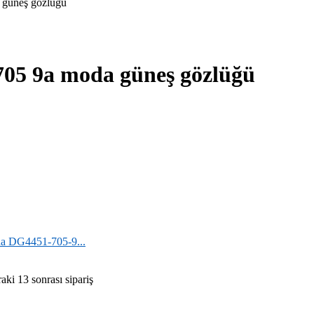
705 9a moda güneş gözlüğü
a DG4451-705-9...
ki 13 sonrası sipariş