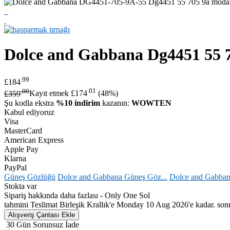
Dolce and Gabbana
Dg4451 55 
.99
£184
.00
.01
£359
Kayıt etmek £174
(48%)
Şu kodla ekstra
%10 indirim
kazanın:
WOWTEN
Kabul ediyoruz
Visa
MasterCard
American Express
Apple Pay
Klarna
PayPal
Güneş Gözlüğü
Dolce and Gabbana Güneş Göz...
Dolce and Gabban
Stokta var
Sipariş hakkında daha fazlası - Only One Sol
tahmini Teslimat Birleşik Krallık'e Monday 10 Aug 2026'e kadar. sonra
30 Gün Sorunsuz İade