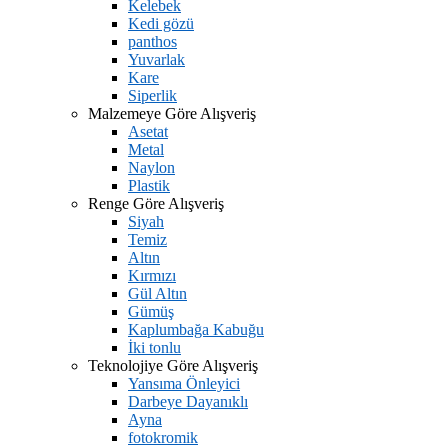
Kelebek
Kedi gözü
panthos
Yuvarlak
Kare
Siperlik
Malzemeye Göre Alışveriş
Asetat
Metal
Naylon
Plastik
Renge Göre Alışveriş
Siyah
Temiz
Altın
Kırmızı
Gül Altın
Gümüş
Kaplumbağa Kabuğu
İki tonlu
Teknolojiye Göre Alışveriş
Yansıma Önleyici
Darbeye Dayanıklı
Ayna
fotokromik