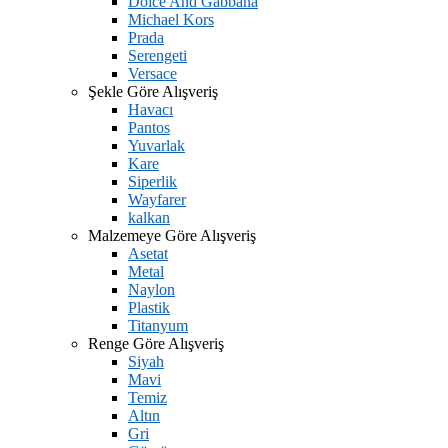
Dolce And Gabbana
Michael Kors
Prada
Serengeti
Versace
Şekle Göre Alışveriş
Havacı
Pantos
Yuvarlak
Kare
Siperlik
Wayfarer
kalkan
Malzemeye Göre Alışveriş
Asetat
Metal
Naylon
Plastik
Titanyum
Renge Göre Alışveriş
Siyah
Mavi
Temiz
Altın
Gri