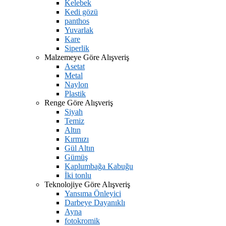
Kelebek
Kedi gözü
panthos
Yuvarlak
Kare
Siperlik
Malzemeye Göre Alışveriş
Asetat
Metal
Naylon
Plastik
Renge Göre Alışveriş
Siyah
Temiz
Altın
Kırmızı
Gül Altın
Gümüş
Kaplumbağa Kabuğu
İki tonlu
Teknolojiye Göre Alışveriş
Yansıma Önleyici
Darbeye Dayanıklı
Ayna
fotokromik