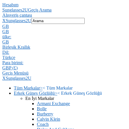
Hesabım
Sunglasses2U
Geçiş Arama
Alışveriş çantası
X
Sunglasses2U
GB
GB
ülke:
GB
Birleşik Krallık
Dil:
Türkçe
Para birimi:
GBP (£)
Geçiş Menüsü
X
Sunglasses2U
Tüm Markalar
>
<
Tüm Markalar
Erkek Güneş Gözlüğü
>
<
Erkek Güneş Gözlüğü
En İyi Markalar
Armani Exchange
Bolle
Burberry
Calvin Klein
Coach