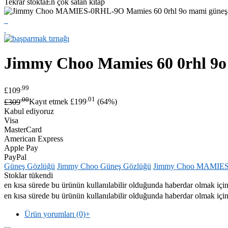
Tekrar stokta
En çok satan kitap
Jimmy Choo
Mamies 60 0rhl 9o
.99
£109
.00
.01
£309
Kayıt etmek £199
(64%)
Kabul ediyoruz
Visa
MasterCard
American Express
Apple Pay
PayPal
Güneş Gözlüğü
Jimmy Choo Güneş Gözlüğü
Jimmy Choo MAMIE
Stoklar tükendi
en kısa sürede bu ürünün kullanılabilir olduğunda haberdar olmak için 
en kısa sürede bu ürünün kullanılabilir olduğunda haberdar olmak için 
Ürün yorumları (0)
+