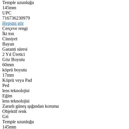
Temple uzunluğu
145mm
UPC
716736230979
Hepsini gör
Cerçeve rengi
İki ton
Cinsiyet
Bayan
Garanti süresi
2 Yıl Üretici
Göz Boyutu
60mm
köprü boyutu
17mm
Köprü veya Pad
Ped
lens teknolojisi
Eğim
lens teknolojisi
Zararlı güneş ışığından koruma
Objektif renk
Gri
Temple uzunluğu
145mm