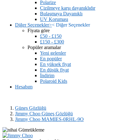
Polarize
Çizilmeye karşı dayanıklıdır
Bulaşmaya Dayanıklı
UV Koruması
Diğer Seçenekler
>
<
Diğer Seçenekler
Fiyata göre
£50 - £150
£150 - £300
Popüler aramalar
Yeni gelenler
En popüler
En yüksek fiyat
En düşük fiyat
İndirim
Polaroid Kids
Hesabım
Güneş Gözlüğü
Jimmy Choo Güneş Gözlüğü
Jimmy Choo MAMIES-0RHL-9O