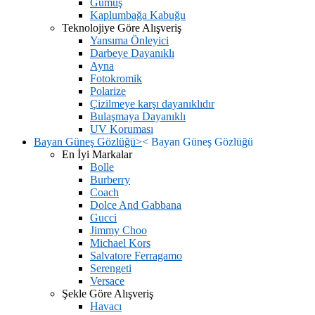
Gümüş
Kaplumbağa Kabuğu
Teknolojiye Göre Alışveriş
Yansıma Önleyici
Darbeye Dayanıklı
Ayna
Fotokromik
Polarize
Çizilmeye karşı dayanıklıdır
Bulaşmaya Dayanıklı
UV Koruması
Bayan Güneş Gözlüğü
>
<
Bayan Güneş Gözlüğü
En İyi Markalar
Bolle
Burberry
Coach
Dolce And Gabbana
Gucci
Jimmy Choo
Michael Kors
Salvatore Ferragamo
Serengeti
Versace
Şekle Göre Alışveriş
Havacı